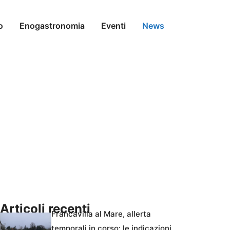
o
Enogastronomia
Eventi
News
Articoli recenti
Francavilla al Mare, allerta
temporali in corso: le indicazioni