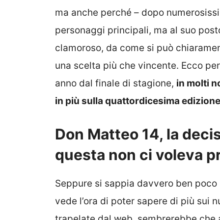
ma anche perché – dopo numerosissimi 
personaggi principali, ma al suo post
clamoroso, da come si può chiaramente,
una scelta più che vincente. Ecco per
anno dal finale di stagione,
in molti 
in più sulla quattordicesima edizion
Don Matteo 14, la decis
questa non ci voleva p
Seppure si sappia davvero ben poco s
vede l’ora di poter sapere di più sui 
trapelate dal web, sembrerebbe che a