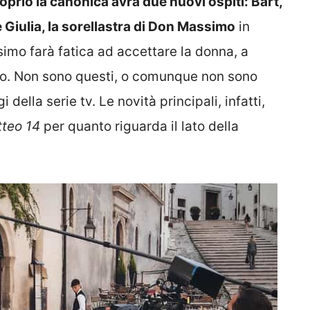
oprio la canonica avrà due nuovi ospiti: Bart,
Giulia, la sorellastra di Don Massimo
in
simo farà fatica ad accettare la donna, a
to. Non sono questi, o comunque non sono
della serie tv. Le novità principali, infatti,
teo 14
per quanto riguarda il lato della