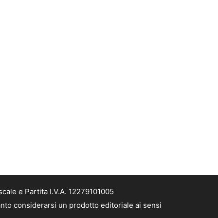
cale e Partita I.V.A. 12279101005
nto considerarsi un prodotto editoriale ai sensi