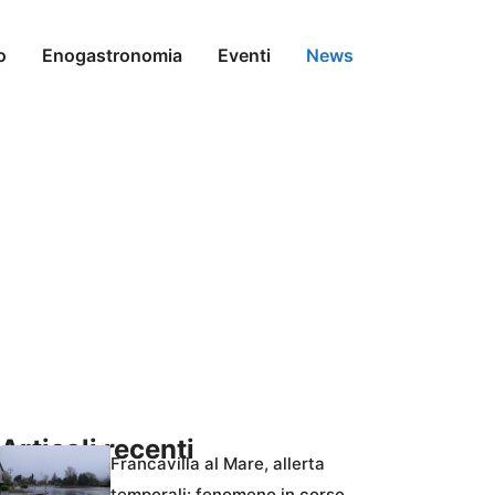
o
Enogastronomia
Eventi
News
Articoli recenti
Francavilla al Mare, allerta
temporali: fenomeno in corso