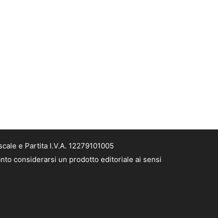
cale e Partita I.V.A. 12279101005
nto considerarsi un prodotto editoriale ai sensi