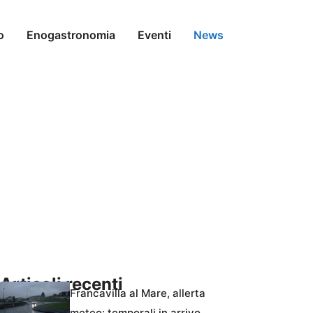
o
Enogastronomia
Eventi
News
Articoli recenti
Francavilla al Mare, allerta
meteo: temporali in arrivo