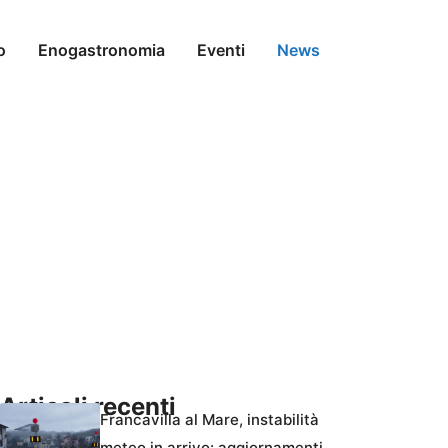
o
Enogastronomia
Eventi
News
Articoli recenti
Francavilla al Mare, instabilità
meteo in arrivo: aggiornamenti