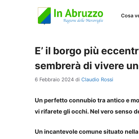
Vai
Cosa v
al
contenuto
E’ il borgo più eccent
sembrerà di vivere un
6 Febbraio 2024
di
Claudio Rossi
Un perfetto connubio tra antico e m
vi rifarete gli occhi. Nel vero senso d
Un incantevole comune situato nella