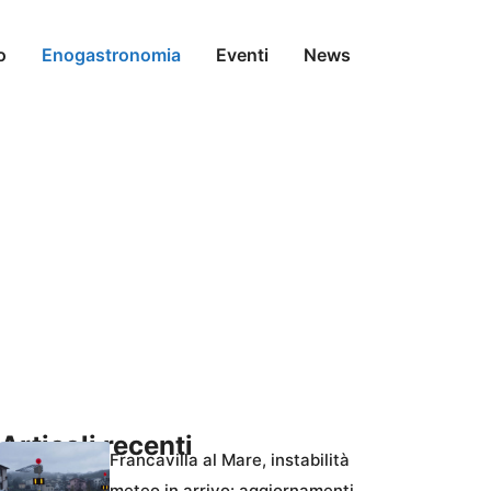
o
Enogastronomia
Eventi
News
Articoli recenti
Francavilla al Mare, instabilità
meteo in arrivo: aggiornamenti