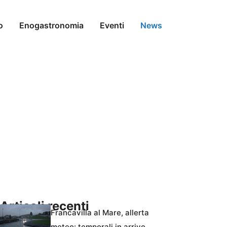
o
Enogastronomia
Eventi
News
Articoli recenti
Francavilla al Mare, allerta
meteo: temporali in arrivo