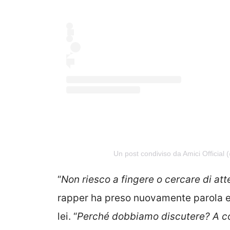
Un post condiviso da Amici Official (
“
Non riesco a fingere o cercare di at
rapper ha preso nuovamente parola e 
lei. “
Perché dobbiamo discutere? A co