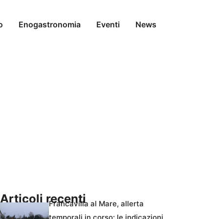
o
Enogastronomia
Eventi
News
Articoli recenti
Francavilla al Mare, allerta
temporali in corso: le indicazioni