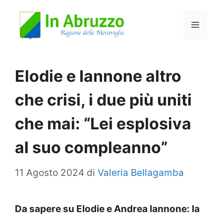
Vai
Menu
al
contenuto
Elodie e Iannone altro
che crisi, i due più uniti
che mai: “Lei esplosiva
al suo compleanno”
11 Agosto 2024
di
Valeria Bellagamba
Da sapere su Elodie e Andrea Iannone: la