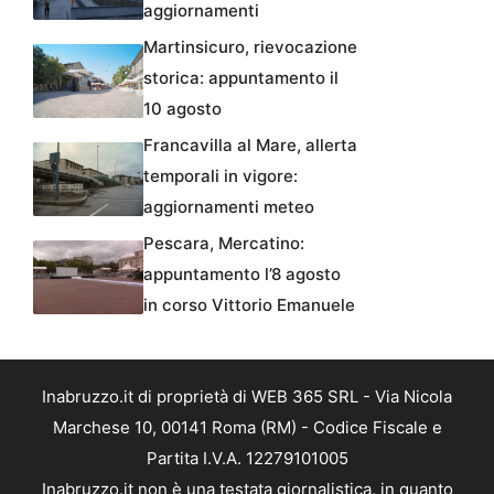
aggiornamenti
Martinsicuro, rievocazione
storica: appuntamento il
10 agosto
Francavilla al Mare, allerta
temporali in vigore:
aggiornamenti meteo
Pescara, Mercatino:
appuntamento l’8 agosto
in corso Vittorio Emanuele
Inabruzzo.it di proprietà di WEB 365 SRL - Via Nicola
Marchese 10, 00141 Roma (RM) - Codice Fiscale e
Partita I.V.A. 12279101005
Inabruzzo.it non è una testata giornalistica, in quanto