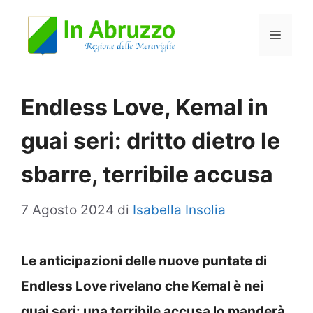
Vai
Menu
al
contenuto
Endless Love, Kemal in
guai seri: dritto dietro le
sbarre, terribile accusa
7 Agosto 2024
di
Isabella Insolia
Le anticipazioni delle nuove puntate di
Endless Love rivelano che Kemal è nei
guai seri: una terribile accusa lo manderà