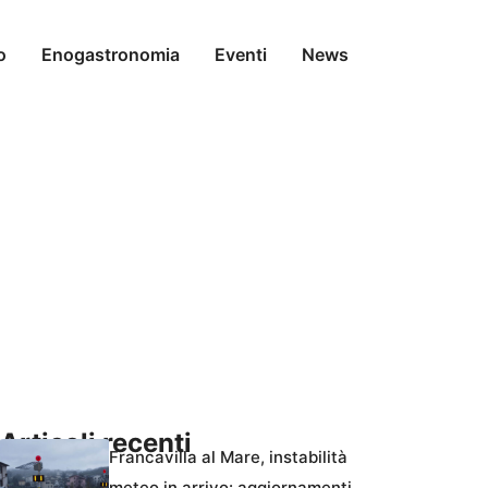
o
Enogastronomia
Eventi
News
Articoli recenti
Francavilla al Mare, instabilità
meteo in arrivo: aggiornamenti