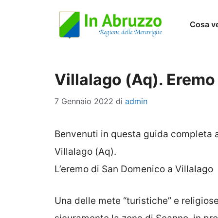
Vai
Cosa v
al
contenuto
Villalago (Aq). Erem
7 Gennaio 2022
di
admin
Benvenuti in questa guida completa 
Villalago (Aq).
L’eremo di San Domenico a Villalago
Una delle mete “turistiche” e religiose