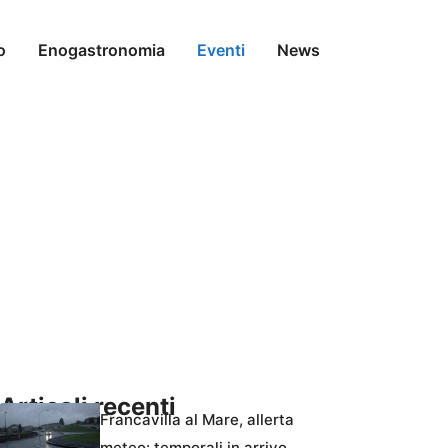
o
Enogastronomia
Eventi
News
Articoli recenti
Francavilla al Mare, allerta
meteo: temporali in arrivo