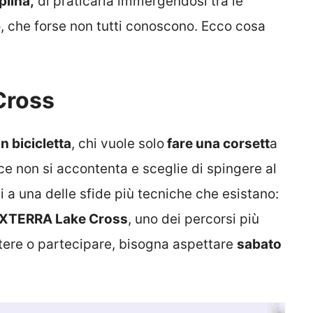
plina,
di praticarla immergendosi tra le
, che forse non tutti conoscono. Ecco cosa
Cross
in bicicletta
, chi vuole solo
fare una corsett
a
ece non si accontenta e sceglie di spingere al
i a una delle sfide più tecniche che esistano:
XTERRA Lake Cross
, uno dei percorsi più
istere o partecipare, bisogna aspettare
sabato