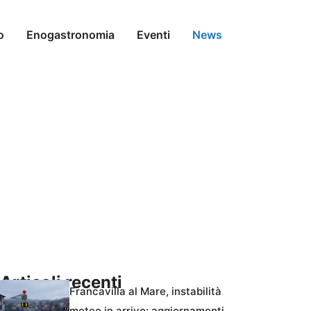
o
Enogastronomia
Eventi
News
Articoli recenti
Francavilla al Mare, instabilità
meteo in arrivo: aggiornamenti