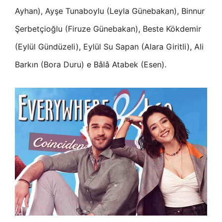
Ayhan), Ayşe Tunaboylu (Leyla Günebakan), Binnur
Şerbetçioğlu (Firuze Günebakan), Beste Kökdemir
(Eylül Gündüzeli), Eylül Su Sapan (Alara Giritli), Ali
Barkın (Bora Duru) e Bâlâ Atabek (Esen).