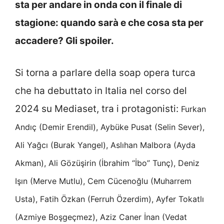
sta per andare in onda con il finale di
stagione: quando sarà e che cosa sta per
accadere? Gli spoiler.
Si torna a parlare della soap opera turca
che ha debuttato in Italia nel corso del
2024 su Mediaset, tra i protagonisti:
Furkan
Andıç (Demir Erendil), Aybüke Pusat (Selin Sever),
Ali Yağcı (Burak Yangel), Aslıhan Malbora (Ayda
Akman), Ali Gözüşirin (İbrahim “İbo” Tunç), Deniz
Işın (Merve Mutlu), Cem Cücenoğlu (Muharrem
Usta), Fatih Özkan (Ferruh Özerdim), Ayfer Tokatlı
(Azmiye Boşgeçmez), Aziz Caner İnan (Vedat