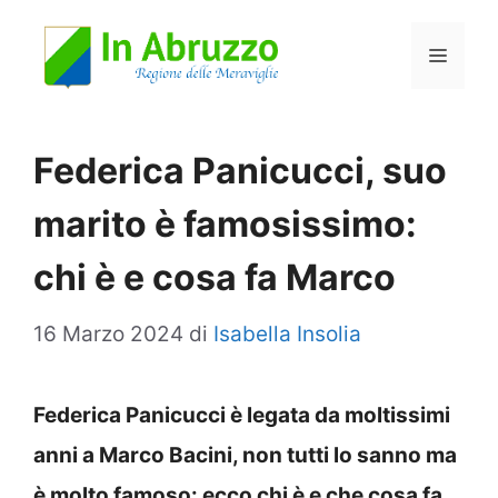
Vai
Menu
al
contenuto
Federica Panicucci, suo
marito è famosissimo:
chi è e cosa fa Marco
16 Marzo 2024
di
Isabella Insolia
Federica Panicucci è legata da moltissimi
anni a Marco Bacini, non tutti lo sanno ma
è molto famoso: ecco chi è e che cosa fa.