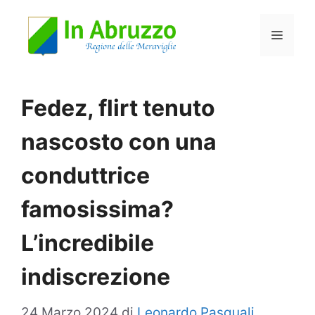
Vai
Menu
al
contenuto
Fedez, flirt tenuto
nascosto con una
conduttrice
famosissima?
L’incredibile
indiscrezione
24 Marzo 2024
di
Leonardo Pasquali