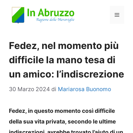
Vai
Menu
al
contenuto
Fedez, nel momento più
difficile la mano tesa di
un amico: l’indiscrezione
30 Marzo 2024
di
Mariarosa Buonomo
Fedez, in questo momento così difficile
della sua vita privata, secondo le ultime
indiscrezioni, avrebbe trovato l’aiuto di un