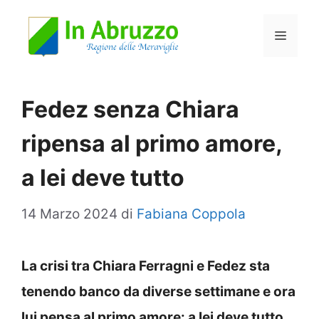
Vai
Menu
al
contenuto
Fedez senza Chiara
ripensa al primo amore,
a lei deve tutto
14 Marzo 2024
di
Fabiana Coppola
La crisi tra Chiara Ferragni e Fedez sta
tenendo banco da diverse settimane e ora
lui pensa al primo amore: a lei deve tutto.