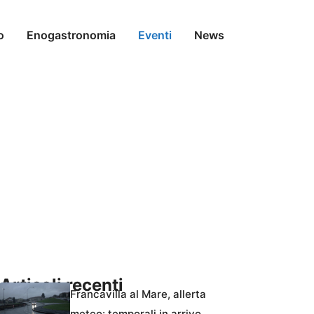
o
Enogastronomia
Eventi
News
Articoli recenti
Francavilla al Mare, allerta
meteo: temporali in arrivo