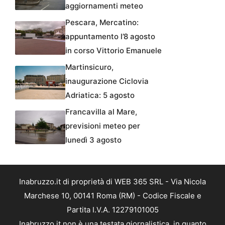
aggiornamenti meteo
Pescara, Mercatino:
appuntamento l’8 agosto
in corso Vittorio Emanuele
Martinsicuro,
inaugurazione Ciclovia
Adriatica: 5 agosto
Francavilla al Mare,
previsioni meteo per
lunedì 3 agosto
Inabruzzo.it di proprietà di WEB 365 SRL - Via Nicola
Marchese 10, 00141 Roma (RM) - Codice Fiscale e
Partita I.V.A. 12279101005
Inabruzzo.it non è una testata giornalistica, in quanto