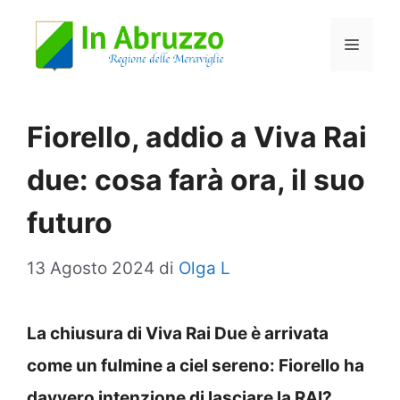
Vai
Menu
al
contenuto
Fiorello, addio a Viva Rai
due: cosa farà ora, il suo
futuro
13 Agosto 2024
di
Olga L
La chiusura di Viva Rai Due è arrivata
come un fulmine a ciel sereno: Fiorello ha
davvero intenzione di lasciare la RAI?