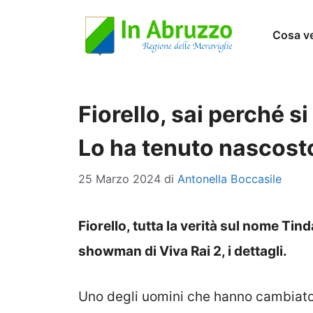
Vai
Cosa v
al
contenuto
Fiorello, sai perché 
Lo ha tenuto nascost
25 Marzo 2024
di
Antonella Boccasile
Fiorello, tutta la verità sul nome T
showman di Viva Rai 2, i dettagli.
Uno degli uomini che hanno cambiato le