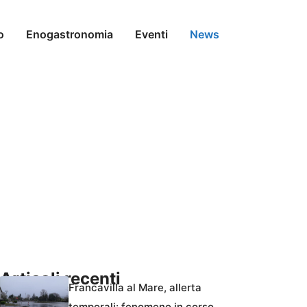
o
Enogastronomia
Eventi
News
Articoli recenti
Francavilla al Mare, allerta
temporali: fenomeno in corso