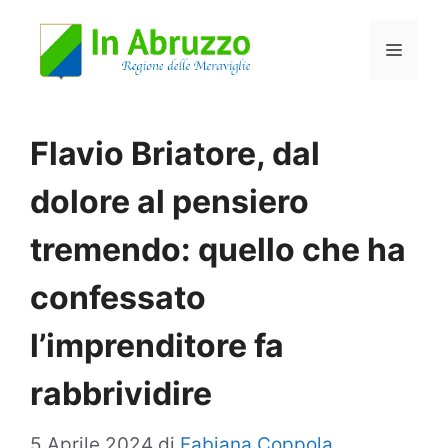
Vai
Menu
al
contenuto
Flavio Briatore, dal
dolore al pensiero
tremendo: quello che ha
confessato
l’imprenditore fa
rabbrividire
5 Aprile 2024
di
Fabiana Coppola