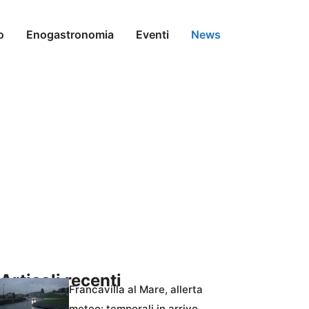
o
Enogastronomia
Eventi
News
Articoli recenti
Francavilla al Mare, allerta
meteo: temporali in arrivo