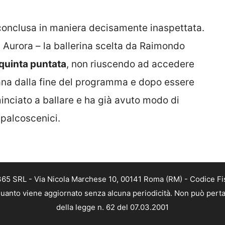
è conclusa in maniera decisamente inaspettata.
a Aurora – la ballerina scelta da Raimondo
 quinta puntata
, non riuscendo ad accedere
ana dalla fine del programma e dopo essere
inciato a ballare e ha già avuto modo di
 palcoscenici.
 365 SRL - Via Nicola Marchese 10, 00141 Roma (RM) - Codice Fis
n quanto viene aggiornato senza alcuna periodicità. Non può perta
della legge n. 62 del 07.03.2001