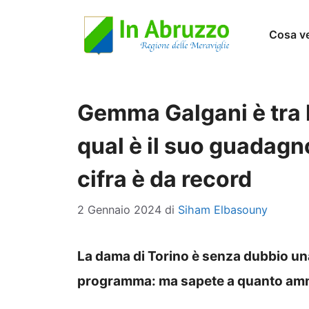
Vai
Cosa v
al
contenuto
Gemma Galgani è tra 
qual è il suo guadagn
cifra è da record
2 Gennaio 2024
di
Siham Elbasouny
La dama di Torino è senza dubbio una
programma: ma sapete a quanto amm