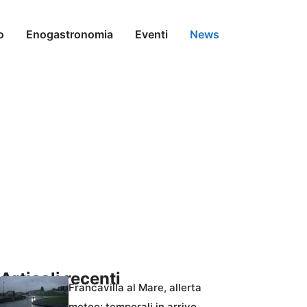
o
Enogastronomia
Eventi
News
Articoli recenti
Francavilla al Mare, allerta
meteo: temporali in arrivo