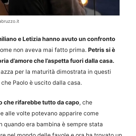
abruzzo.it
liano e Letizia hanno avuto un confronto
 come non aveva mai fatto prima.
Petris si è
ria d’amore che l’aspetta fuori dalla casa.
gazza per la maturità dimostrata in questi
che Paolo è uscito dalla casa.
o che rifarebbe tutto da capo
, che
e alle volte potevano apparire come
fin quando era bambina è sempre stata
re nel mondo delle favole e ora ha trovato un