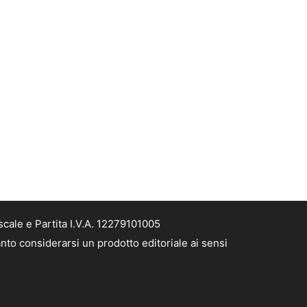
cale e Partita I.V.A. 12279101005
nto considerarsi un prodotto editoriale ai sensi