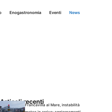
o
Enogastronomia
Eventi
News
Articoli recenti
Francavilla al Mare, instabilità
meteo in arrivo: aggiornamenti