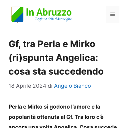
Vai
Menu
al
contenuto
Gf, tra Perla e Mirko
(ri)spunta Angelica:
cosa sta succedendo
18 Aprile 2024
di
Angelo Bianco
Perla e Mirko si godono l’amore e la
popolarità ottenuta al Gf. Tra loro c’è
ancora una volta Angelica. Cosa succede.