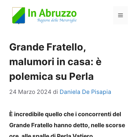
Vai
Menu
al
contenuto
Grande Fratello,
malumori in casa: è
polemica su Perla
24 Marzo 2024
di
Daniela De Pisapia
È incredibile quello che i concorrenti del
Grande Fratello hanno detto, nelle scorse
ore, alle spalle di Perla Vatiero.