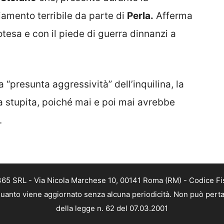
amento terribile da parte di
Perla.
Afferma
tesa e con il piede di guerra dinnanzi a
“presunta aggressività” dell’inquilina, la
ra stupita, poiché mai e poi mai avrebbe
.
 365 SRL - Via Nicola Marchese 10, 00141 Roma (RM) - Codice Fis
n quanto viene aggiornato senza alcuna periodicità. Non può perta
della legge n. 62 del 07.03.2001