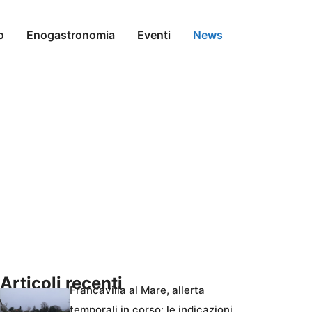
o
Enogastronomia
Eventi
News
Articoli recenti
Francavilla al Mare, allerta
temporali in corso: le indicazioni