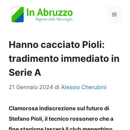
Vai
Menu
al
contenuto
Hanno cacciato Pioli:
tradimento immediato in
Serie A
21 Gennaio 2024
di
Alessio Cherubini
Clamorosa indiscrezione sul futuro di
Stefano Pioli, il tecnico rossonero che a
fine stagione lascerà il club meneghino