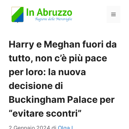
Vai
Menu
al
contenuto
Harry e Meghan fuori da
tutto, non c’è più pace
per loro: la nuova
decisione di
Buckingham Palace per
“evitare scontri”
2 Gennaio 2024
di
Olga L