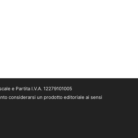
cale e Partita I.V.A. 12279101005
nto considerarsi un prodotto editoriale ai sensi