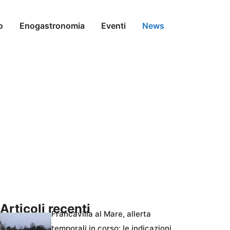
o
Enogastronomia
Eventi
News
Articoli recenti
Francavilla al Mare, allerta
temporali in corso: le indicazioni