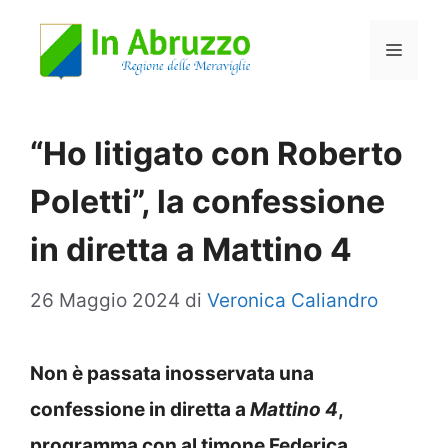
Vai
Menu
al
contenuto
“Ho litigato con Roberto
Poletti”, la confessione
in diretta a Mattino 4
26 Maggio 2024
di
Veronica Caliandro
Non è passata inosservata una
confessione in diretta a
Mattino 4
,
programma con al timone Federica