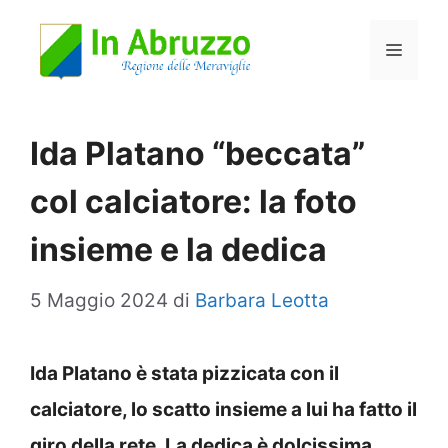
Vai
Menu
al
contenuto
Ida Platano “beccata”
col calciatore: la foto
insieme e la dedica
5 Maggio 2024
di
Barbara Leotta
Ida Platano è stata pizzicata con il
calciatore, lo scatto insieme a lui ha fatto il
giro della rete. La dedica è dolcissima.