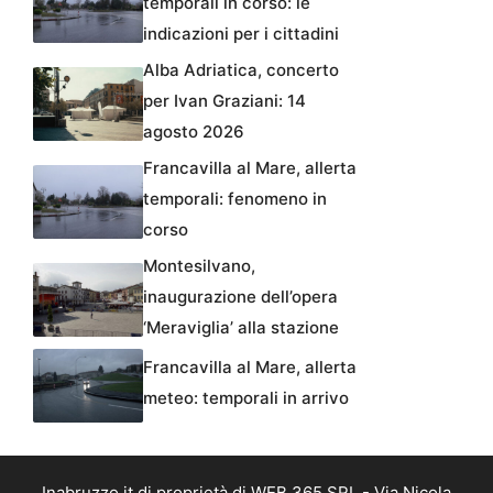
temporali in corso: le
indicazioni per i cittadini
Alba Adriatica, concerto
per Ivan Graziani: 14
agosto 2026
Francavilla al Mare, allerta
temporali: fenomeno in
corso
Montesilvano,
inaugurazione dell’opera
‘Meraviglia’ alla stazione
Francavilla al Mare, allerta
meteo: temporali in arrivo
Inabruzzo.it di proprietà di WEB 365 SRL - Via Nicola