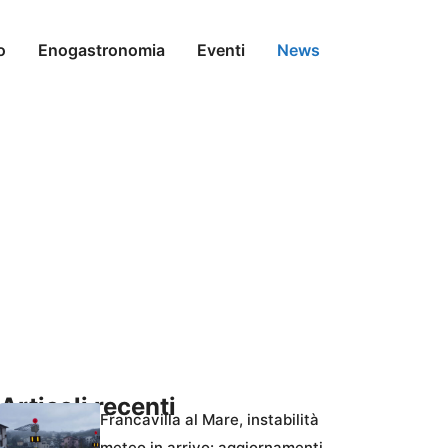
o
Enogastronomia
Eventi
News
Articoli recenti
Francavilla al Mare, instabilità
meteo in arrivo: aggiornamenti