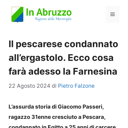
Vai
Menu
al
contenuto
Il pescarese condannato
all’ergastolo. Ecco cosa
farà adesso la Farnesina
22 Agosto 2024
di
Pietro Falzone
L’assurda storia di Giacomo Passeri,
ragazzo 31enne cresciuto a Pescara,
condannato in Egitto a 25 anni di carcere