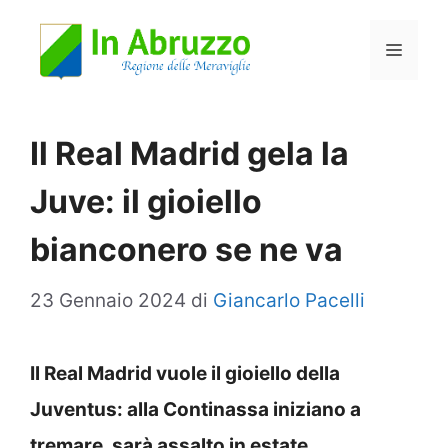
Vai
Menu
al
contenuto
Il Real Madrid gela la
Juve: il gioiello
bianconero se ne va
23 Gennaio 2024
di
Giancarlo Pacelli
Il Real Madrid vuole il gioiello della
Juventus: alla Continassa iniziano a
tremare, sarà assalto in estate