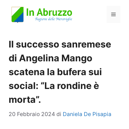
Vai
Menu
al
contenuto
Il successo sanremese
di Angelina Mango
scatena la bufera sui
social: “La rondine è
morta”.
20 Febbraio 2024
di
Daniela De Pisapia