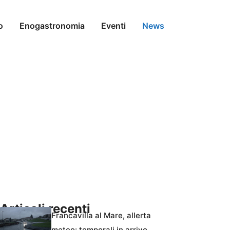
o
Enogastronomia
Eventi
News
Articoli recenti
Francavilla al Mare, allerta
meteo: temporali in arrivo