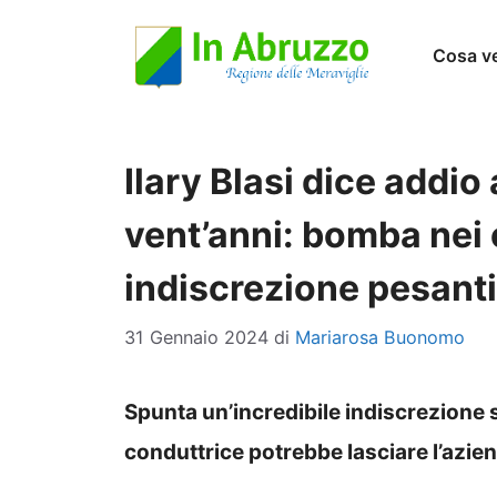
Vai
Cosa v
al
contenuto
Ilary Blasi dice addi
vent’anni: bomba nei c
indiscrezione pesant
31 Gennaio 2024
di
Mariarosa Buonomo
Spunta un’incredibile indiscrezione su
conduttrice potrebbe lasciare l’azie