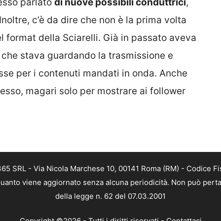
pesso parlato
di nuove possibili conduttrici
,
Inoltre, c’è da dire che non è la prima volta
l format della Sciarelli. Già in passato aveva
re che stava guardando la trasmissione e
esse per i contenuti mandati in onda. Anche
tesso, magari solo per mostrare ai follower
 365 SRL - Via Nicola Marchese 10, 00141 Roma (RM) - Codice Fis
n quanto viene aggiornato senza alcuna periodicità. Non può perta
della legge n. 62 del 07.03.2001
Copyright ©2026 - Tutti i diritti riservati -
Contattaci