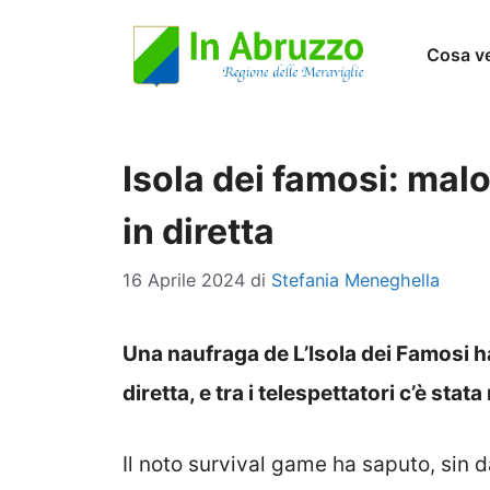
Vai
Cosa v
al
contenuto
Isola dei famosi: mal
in diretta
16 Aprile 2024
di
Stefania Meneghella
Una naufraga de L’Isola dei Famosi 
diretta, e tra i telespettatori c’è stat
Il noto survival game ha saputo, sin 