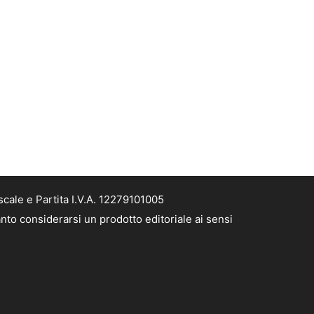
cale e Partita I.V.A. 12279101005
nto considerarsi un prodotto editoriale ai sensi