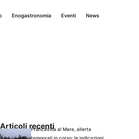
o
Enogastronomia
Eventi
News
Articoli recenti
Francavilla al Mare, allerta
temporali in corso: le indicazioni