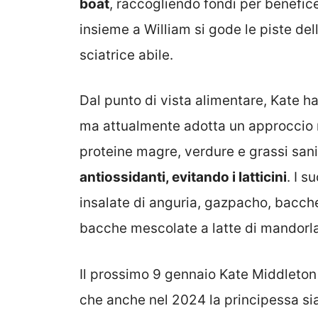
boat
, raccogliendo fondi per benefic
insieme a William si gode le piste del
sciatrice abile.
Dal punto di vista alimentare, Kate h
ma attualmente adotta un approccio m
proteine magre, verdure e grassi sani
antiossidanti, evitando i latticini
. I s
insalate di anguria, gazpacho, bacch
bacche mescolate a latte di mandorla
Il prossimo 9 gennaio Kate Middleton
che anche nel 2024 la principessa sia