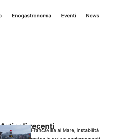
o
Enogastronomia
Eventi
News
Articoli recenti
Francavilla al Mare, instabilità
meteo in arrivo: aggiornamenti