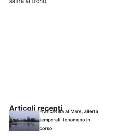
salirà al trono.
Articoli recenti
Francavilla al Mare, allerta
temporali: fenomeno in
corso