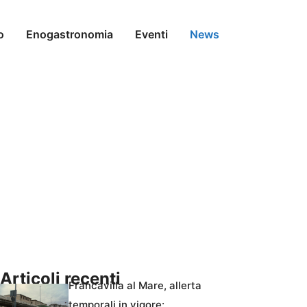
o
Enogastronomia
Eventi
News
Articoli recenti
Francavilla al Mare, allerta
temporali in vigore: