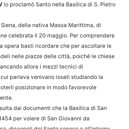
V
lo proclamò Santo nella Basilica di S. Pietro
Siena, della nativa Massa Marittima, di
viene celebrata il 20 maggio. Per comprendere
 opera basti ricordare che per ascoltare le
deli nelle piazze delle città, poiché le chiese
mancando allora i mezzi tecnici di
 cui parlava venivano issati studiando la
poterli posizionare in modo favorevole
gente.
isulta dai documenti che la Basilica di San
l 1454 per volere di San Giovanni da
, discepoli del Santo senese e all’interno