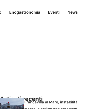
o
Enogastronomia
Eventi
News
Articoli recenti
Francavilla al Mare, instabilità
meteo in arrivo: aggiornamenti