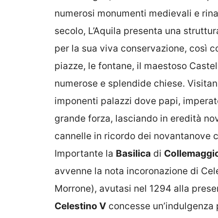
numerosi monumenti medievali e rinas
secolo, L’Aquila presenta una struttu
per la sua viva conservazione, così c
piazze, le fontane, il maestoso Caste
numerose e splendide chiese. Visitand
imponenti palazzi dove papi, imperat
grande forza, lasciando in eredità no
cannelle in ricordo dei novantanove c
Importante la
Basilica
di
Collemaggi
avvenne la nota incoronazione di Cele
Morrone), avutasi nel 1294 alla pres
Celestino V
concesse un’indulgenza pl