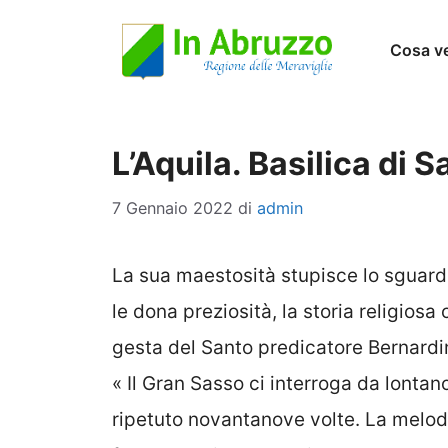
Vai
Cosa v
al
contenuto
L’Aquila. Basilica di 
7 Gennaio 2022
di
admin
La sua maestosità stupisce lo sguardo 
le dona preziosità, la storia religios
gesta del Santo predicatore Bernardi
« Il Gran Sasso ci interroga da lonta
ripetuto novantanove volte. La melodi