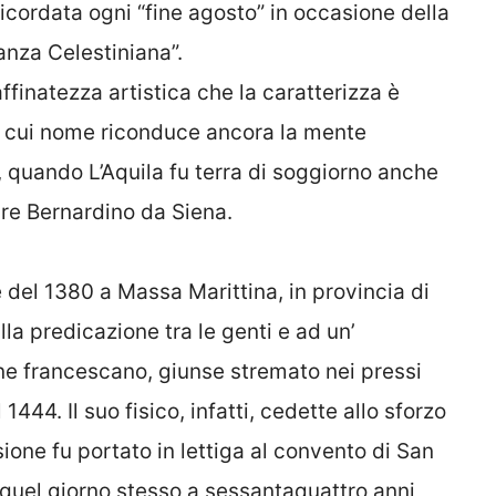
ricordata ogni “fine agosto” in occasione della
anza Celestiniana”.
affinatezza artistica che la caratterizza è
il cui nome riconduce ancora la mente
 quando L’Aquila fu terra di soggiorno anche
re Bernardino da Siena.
del 1380 a Massa Marittina, in provincia di
lla predicazione tra le genti e ad un’
ne francescano, giunse stremato nei pressi
444. Il suo fisico, infatti, cedette allo sforzo
ione fu portato in lettiga al convento di San
 quel giorno stesso a sessantaquattro anni,