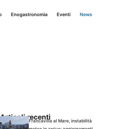
o
Enogastronomia
Eventi
News
Articoli recenti
Francavilla al Mare, instabilità
meteo in arrivo: aggiornamenti