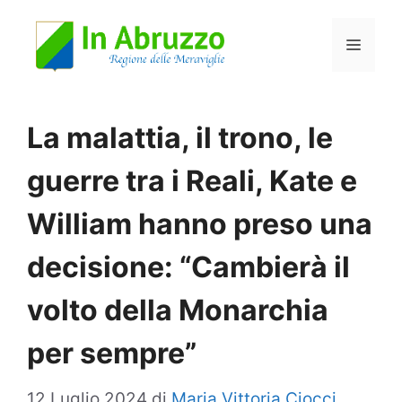
Vai
Menu
al
contenuto
La malattia, il trono, le
guerre tra i Reali, Kate e
William hanno preso una
decisione: “Cambierà il
volto della Monarchia
per sempre”
12 Luglio 2024
di
Maria Vittoria Ciocci