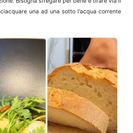
one. Bisogna sfregare per bene e tirare via il
sciacquare una ad una sotto l’acqua corrente