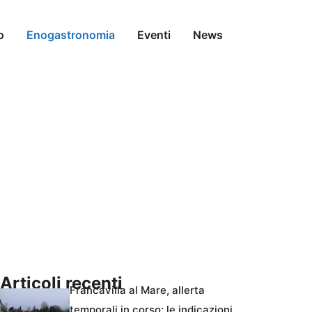
o
Enogastronomia
Eventi
News
Articoli recenti
Francavilla al Mare, allerta
temporali in corso: le indicazioni