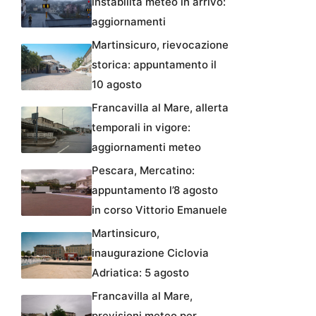
instabilità meteo in arrivo:
aggiornamenti
Martinsicuro, rievocazione
storica: appuntamento il
10 agosto
Francavilla al Mare, allerta
temporali in vigore:
aggiornamenti meteo
Pescara, Mercatino:
appuntamento l’8 agosto
in corso Vittorio Emanuele
Martinsicuro,
inaugurazione Ciclovia
Adriatica: 5 agosto
Francavilla al Mare,
previsioni meteo per