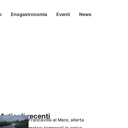
o
Enogastronomia
Eventi
News
Articoli recenti
Francavilla al Mare, allerta
meteo: temporali in arrivo