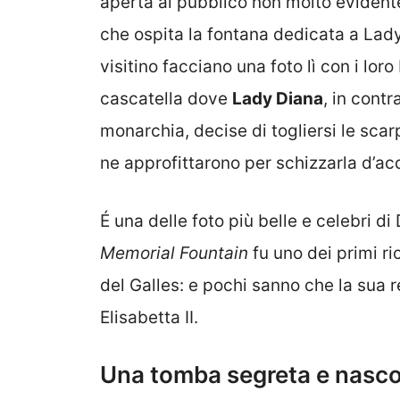
aperta al pubblico non molto evident
che ospita la fontana dedicata a Lad
visitino facciano una foto lì con i lo
cascatella dove
Lady Diana
, in contr
monarchia, decise di togliersi le scarp
ne approfittarono per schizzarla d’ac
É una delle foto più belle e celebri d
Memorial Fountain
fu uno dei primi r
del Galles: e pochi sanno che la sua r
Elisabetta II.
Una tomba segreta e nasc