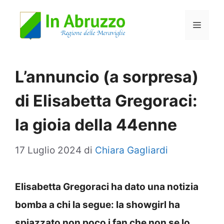
Vai
Menu
al
contenuto
L’annuncio (a sorpresa)
di Elisabetta Gregoraci:
la gioia della 44enne
17 Luglio 2024
di
Chiara Gagliardi
Elisabetta Gregoraci ha dato una notizia
bomba a chi la segue: la showgirl ha
spiazzato non poco i fan che non se lo